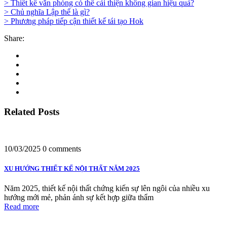
> Thiết kế văn phòng có thể cải thiện không gian hiệu quả
?
> Chủ nghĩa Lập thể là gì?
> Phương pháp tiếp cận thiết kế tái tạo Hok
Share:
Related Posts
10/03/2025
0 comments
XU HƯỚNG THIẾT KẾ NỘI THẤT NĂM 2025
Năm 2025, thiết kế nội thất chứng kiến sự lên ngôi của nhiều xu
hướng mới mẻ, phản ánh sự kết hợp giữa thẩm
Read more