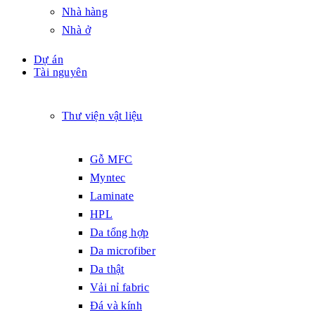
Nhà hàng
Nhà ở
Dự án
Tài nguyên
Thư viện vật liệu
Gỗ MFC
Myntec
Laminate
HPL
Da tổng hợp
Da microfiber
Da thật
Vải nỉ fabric
Đá và kính