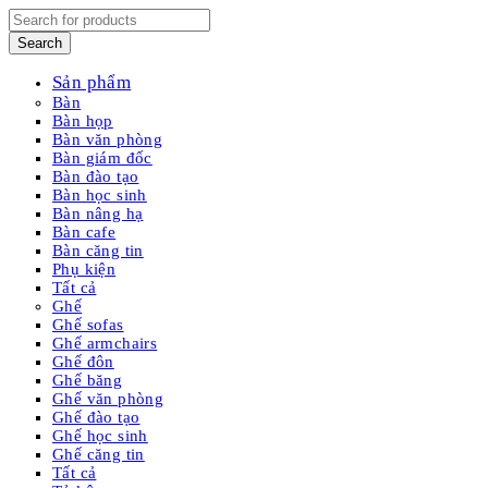
Sản phẩm
Bàn
Bàn họp
Bàn văn phòng
Bàn giám đốc
Bàn đào tạo
Bàn học sinh
Bàn nâng hạ
Bàn cafe
Bàn căng tin
Phụ kiện
Tất cả
Ghế
Ghế sofas
Ghế armchairs
Ghế đôn
Ghế băng
Ghế văn phòng
Ghế đào tạo
Ghế học sinh
Ghế căng tin
Tất cả