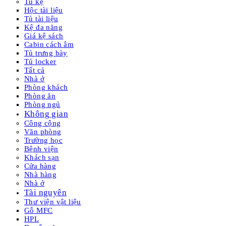
Tủ kệ
Hộc tài liệu
Tủ tài liệu
Kệ đa năng
Giá kệ sách
Cabin cách âm
Tủ trưng bày
Tủ locker
Tất cả
Nhà ở
Phòng khách
Phòng ăn
Phòng ngủ
Không gian
Công cộng
Văn phòng
Trường học
Bệnh viện
Khách sạn
Cửa hàng
Nhà hàng
Nhà ở
Tài nguyên
Thư viện vật liệu
Gỗ MFC
HPL