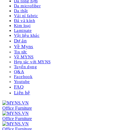
Da tổng hợp
Da microfiber
Da thật
Vải nỉ fabric
Đá và kính
Kim loại
Laminate
Vật liệu khác
Dự án
Về Myns
Tin tức
Về MYNS
Hợp tác với MYNS
Tuyển dụng
Q&A
Facebook
Youtube
FAQ
Liên hệ