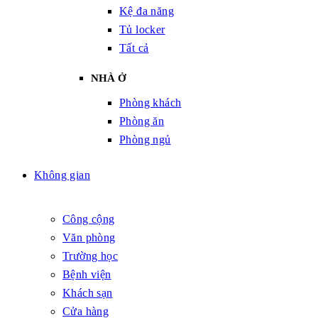
Kệ đa năng
Tủ locker
Tất cả
NHÀ Ở
Phòng khách
Phòng ăn
Phòng ngủ
Không gian
Công cộng
Văn phòng
Trường học
Bệnh viện
Khách sạn
Cửa hàng