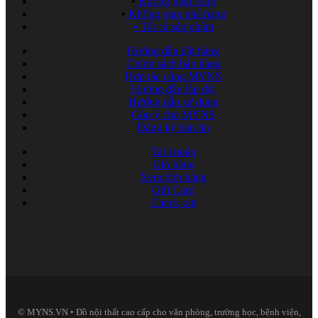
•
Không gian sống
•
Không gian nhà hàng
•
Tất cả sản phẩm
Hướng dẫn đặt hàng
Chính sách bán hàng
Hợp tác cùng MYNS
Hướng dẫn lắp đặt
Hướng dẫn sử dụng
Góp ý cho MYNS
Đăng ký bản tin
Tài khoản
Giỏ hàng
Xem đơn hàng
Gift Card
Check out
© MYNS.VN • Đồ nội thất cao cấp cho văn phòng, trường học, bệnh viện,