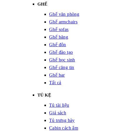
GHẾ
Ghế văn phòng
Ghế armchairs
Ghế sofas
Ghế băng
Ghế đôn
Ghế đào tạo
Ghế học sinh
Ghế căng tin
Ghế bar
Tất cả
TỦ KỆ
Tủ tài liệu
Giá sách
Tủ trưng bày
Cabin cách âm