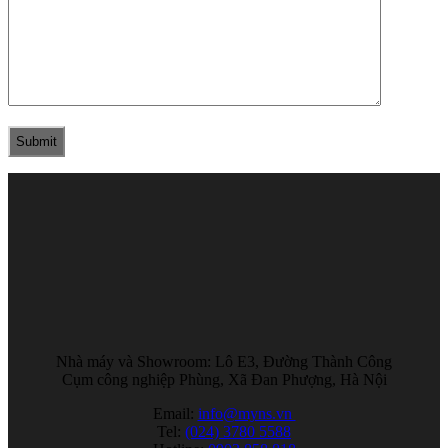
Submit
Nhà máy và Showroom: Lô E3, Đường Thành Công
Cụm công nghiệp Phùng, Xã Đan Phượng, Hà Nội
Email:
info@myns.vn
Tel:
(024) 3780 5588