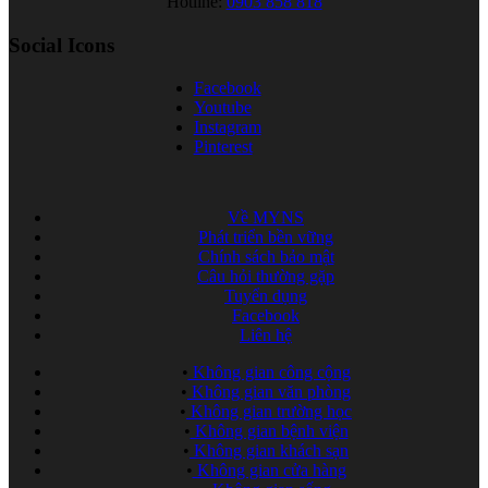
Hotline:
0903 858 818
Social Icons
Facebook
Youtube
Instagram
Pinterest
Về MYNS
Phát triển bền vững
Chính sách bảo mật
Câu hỏi thường gặp
Tuyển dụng
Facebook
Liên hệ
•
Không gian công cộng
•
Không gian văn phòng
•
Không gian trường học
•
Không gian bệnh viện
•
Không gian khách sạn
•
Không gian cửa hàng