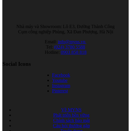
Nhà máy và Showroom: Lô E3, Đường Thành Công
Cụm công nghiệp Phùng, Xã Đan Phượng, Hà Nội
Email:
info@myns.vn
Tel:
(024) 3780 5588
Hotline:
0903 858 818
Social Icons
Facebook
Youtube
Instagram
Pinterest
Về MYNS
Phát triển bền vững
Chính sách bảo mật
Câu hỏi thường gặp
Tuyển dụng