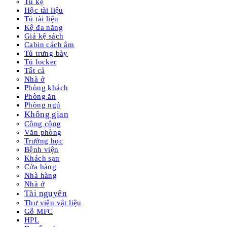
Tủ kệ
Hộc tài liệu
Tủ tài liệu
Kệ đa năng
Giá kệ sách
Cabin cách âm
Tủ trưng bày
Tủ locker
Tất cả
Nhà ở
Phòng khách
Phòng ăn
Phòng ngủ
Không gian
Công cộng
Văn phòng
Trường học
Bệnh viện
Khách sạn
Cửa hàng
Nhà hàng
Nhà ở
Tài nguyên
Thư viện vật liệu
Gỗ MFC
HPL