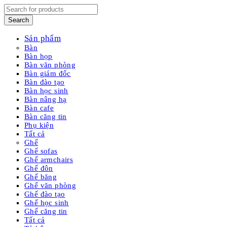
Sản phẩm
Bàn
Bàn họp
Bàn văn phòng
Bàn giám đốc
Bàn đào tạo
Bàn học sinh
Bàn nâng hạ
Bàn cafe
Bàn căng tin
Phụ kiện
Tất cả
Ghế
Ghế sofas
Ghế armchairs
Ghế đôn
Ghế băng
Ghế văn phòng
Ghế đào tạo
Ghế học sinh
Ghế căng tin
Tất cả