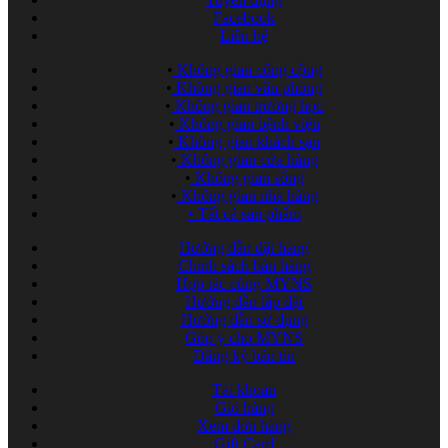
Facebook
Liên hệ
•
Không gian công cộng
•
Không gian văn phòng
•
Không gian trường học
•
Không gian bệnh viện
•
Không gian khách sạn
•
Không gian cửa hàng
•
Không gian sống
•
Không gian nhà hàng
•
Tất cả sản phẩm
Hướng dẫn đặt hàng
Chính sách bán hàng
Hợp tác cùng MYNS
Hướng dẫn lắp đặt
Hướng dẫn sử dụng
Góp ý cho MYNS
Đăng ký bản tin
Tài khoản
Giỏ hàng
Xem đơn hàng
Gift Card