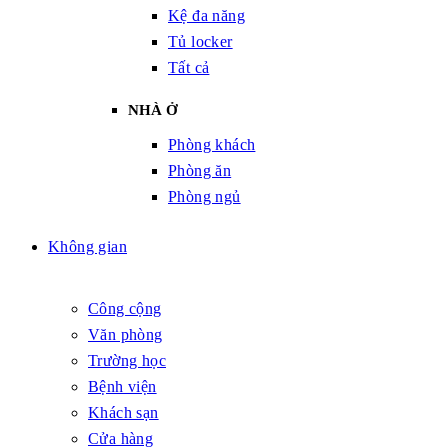
Kệ đa năng
Tủ locker
Tất cả
NHÀ Ở
Phòng khách
Phòng ăn
Phòng ngủ
Không gian
Công cộng
Văn phòng
Trường học
Bệnh viện
Khách sạn
Cửa hàng