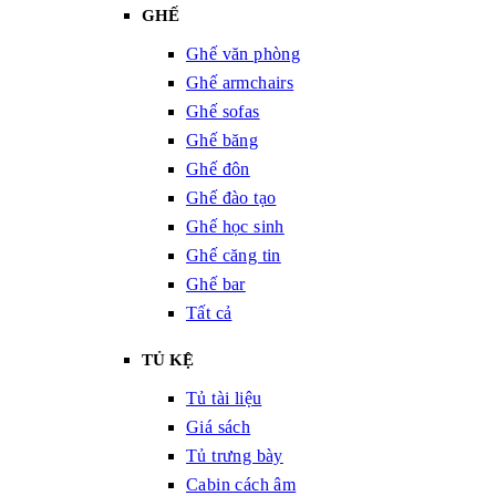
GHẾ
Ghế văn phòng
Ghế armchairs
Ghế sofas
Ghế băng
Ghế đôn
Ghế đào tạo
Ghế học sinh
Ghế căng tin
Ghế bar
Tất cả
TỦ KỆ
Tủ tài liệu
Giá sách
Tủ trưng bày
Cabin cách âm