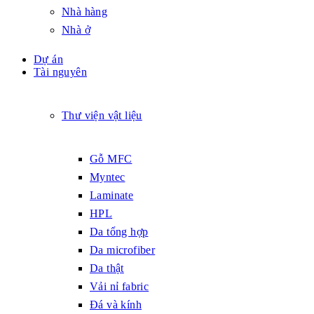
Nhà hàng
Nhà ở
Dự án
Tài nguyên
Thư viện vật liệu
Gỗ MFC
Myntec
Laminate
HPL
Da tổng hợp
Da microfiber
Da thật
Vải nỉ fabric
Đá và kính