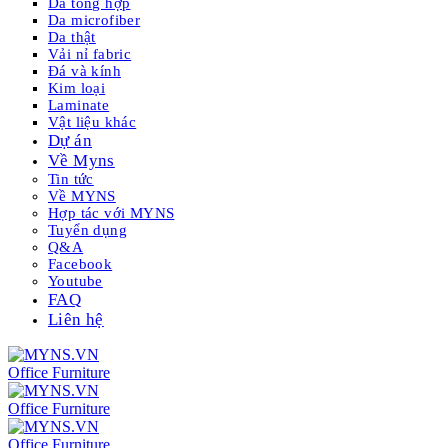
Da tổng hợp
Da microfiber
Da thật
Vải nỉ fabric
Đá và kính
Kim loại
Laminate
Vật liệu khác
Dự án
Về Myns
Tin tức
Về MYNS
Hợp tác với MYNS
Tuyển dụng
Q&A
Facebook
Youtube
FAQ
Liên hệ