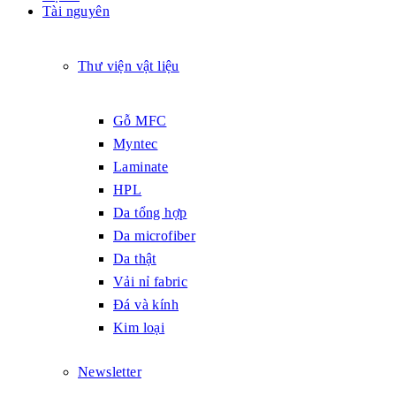
Tài nguyên
Thư viện vật liệu
Gỗ MFC
Myntec
Laminate
HPL
Da tổng hợp
Da microfiber
Da thật
Vải nỉ fabric
Đá và kính
Kim loại
Newsletter