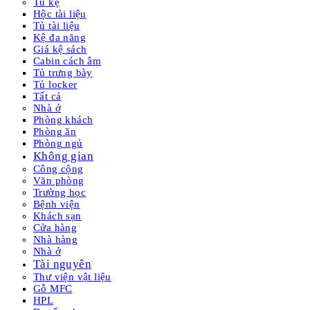
Tủ kệ
Hộc tài liệu
Tủ tài liệu
Kệ đa năng
Giá kệ sách
Cabin cách âm
Tủ trưng bày
Tủ locker
Tất cả
Nhà ở
Phòng khách
Phòng ăn
Phòng ngủ
Không gian
Công cộng
Văn phòng
Trường học
Bệnh viện
Khách sạn
Cửa hàng
Nhà hàng
Nhà ở
Tài nguyên
Thư viện vật liệu
Gỗ MFC
HPL