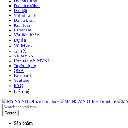
Da tổng hợp
Da microfiber
Da thật
Vải nỉ fabric
Đá và kính
Kim loại
Laminate
Vật liệu khác
Dự án
Về Myns
Tin tức
Về MYNS
Hợp tác với MYNS
Tuyển dụng
Q&A
Facebook
Youtube
FAQ
Liên hệ
Sản phẩm