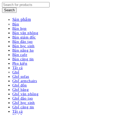
Sản phẩm
Bàn
Bàn họp
Bàn văn phòng
Bàn giám đốc
Bàn đào tạo
Bàn học sinh
Bàn nâng hạ
Bàn cafe
Bàn căng tin
Phụ kiện
Tất cả
Ghế
Ghế sofas
Ghế armchairs
Ghế đôn
Ghế băng
Ghế văn phòng
Ghế đào tạo
Ghế học sinh
Ghế căng tin
Tất cả