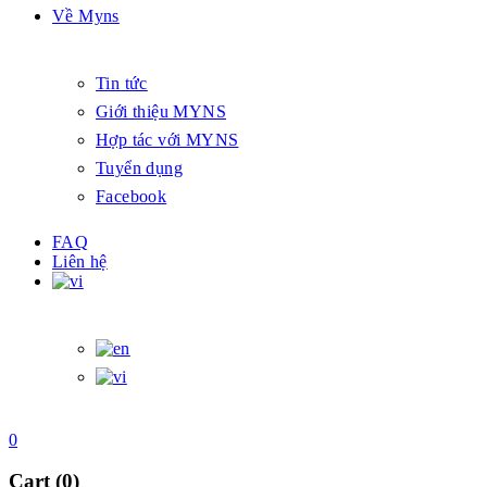
Về Myns
Tin tức
Giới thiệu MYNS
Hợp tác với MYNS
Tuyển dụng
Facebook
FAQ
Liên hệ
0
Cart (0)