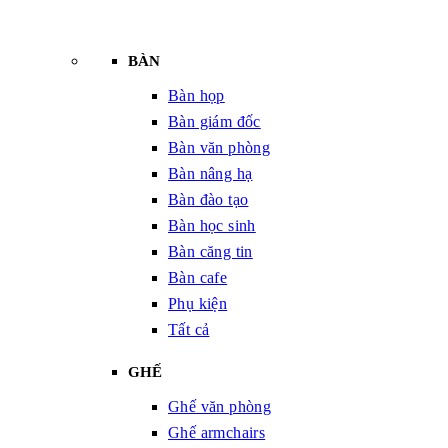
BÀN
Bàn họp
Bàn giám đốc
Bàn văn phòng
Bàn nâng hạ
Bàn đào tạo
Bàn học sinh
Bàn căng tin
Bàn cafe
Phụ kiện
Tất cả
GHẾ
Ghế văn phòng
Ghế armchairs