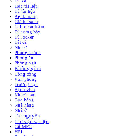
Tủ kệ
Hộc tài liệu
Tủ tài liệu
Kệ đa năng
Giá kệ sách
Cabin cách âm
Tủ trưng bày
Tủ locker
Tất cả
Nhà ở
Phòng khách
Phòng ăn
Phòng ngủ
Không gian
Công cộng
Văn phòng
Trường học
Bệnh viện
Khách sạn
Cửa hàng
Nhà hàng
Nhà ở
Tài nguyên
Thư viện vật liệu
Gỗ MFC
HPL