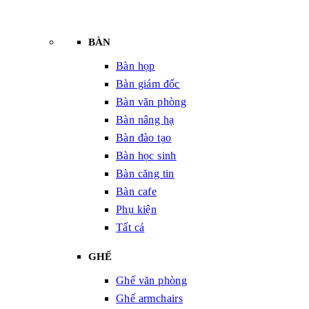
BÀN
Bàn họp
Bàn giám đốc
Bàn văn phòng
Bàn nâng hạ
Bàn đào tạo
Bàn học sinh
Bàn căng tin
Bàn cafe
Phụ kiện
Tất cả
GHẾ
Ghế văn phòng
Ghế armchairs