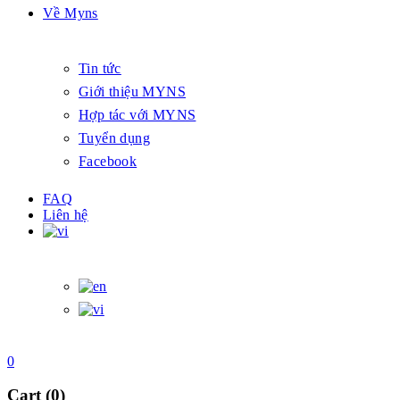
Về Myns
Tin tức
Giới thiệu MYNS
Hợp tác với MYNS
Tuyển dụng
Facebook
FAQ
Liên hệ
0
Cart (0)