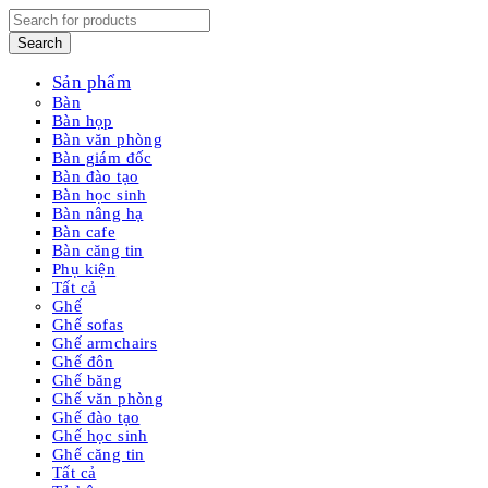
Sản phẩm
Bàn
Bàn họp
Bàn văn phòng
Bàn giám đốc
Bàn đào tạo
Bàn học sinh
Bàn nâng hạ
Bàn cafe
Bàn căng tin
Phụ kiện
Tất cả
Ghế
Ghế sofas
Ghế armchairs
Ghế đôn
Ghế băng
Ghế văn phòng
Ghế đào tạo
Ghế học sinh
Ghế căng tin
Tất cả