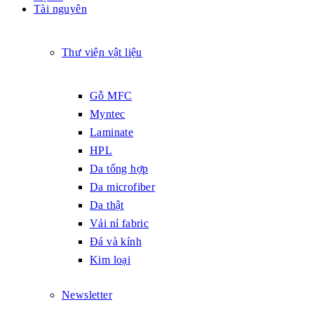
Tài nguyên
Thư viện vật liệu
Gỗ MFC
Myntec
Laminate
HPL
Da tổng hợp
Da microfiber
Da thật
Vải nỉ fabric
Đá và kính
Kim loại
Newsletter