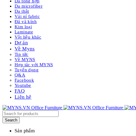
Da tổng hợp
Da microfiber
Da thật
Vải nỉ fabric
Đá và kính
Kim loại
Laminate
Vật liệu khác
Dự án
Về Myns
Tin tức
Về MYNS
Hợp tác với MYNS
Tuyển dụng
Q&A
Facebook
Youtube
FAQ
Liên hệ
Sản phẩm