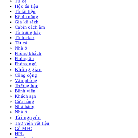
Tủ kệ
Hộc tài liệu
Tủ tài liệu
Kệ đa năng
Giá kệ sách
Cabin cách âm
Tủ trưng bày
Tủ locker
Tất cả
Nhà ở
Phòng khách
Phòng ăn
Phòng ngủ
Không gian
Công cộng
Văn phòng
Trường học
Bệnh viện
Khách sạn
Cửa hàng
Nhà hàng
Nhà ở
Tài nguyên
Thư viện vật liệu
Gỗ MFC
HPL