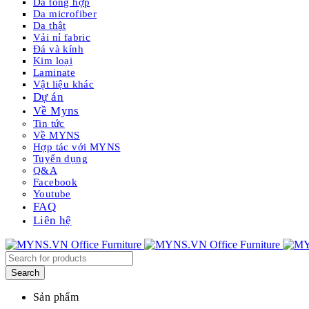
Da tổng hợp
Da microfiber
Da thật
Vải nỉ fabric
Đá và kính
Kim loại
Laminate
Vật liệu khác
Dự án
Về Myns
Tin tức
Về MYNS
Hợp tác với MYNS
Tuyển dụng
Q&A
Facebook
Youtube
FAQ
Liên hệ
Sản phẩm