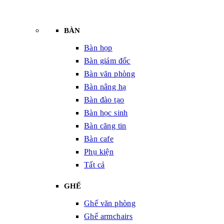
BÀN
Bàn họp
Bàn giám đốc
Bàn văn phòng
Bàn nâng hạ
Bàn đào tạo
Bàn học sinh
Bàn căng tin
Bàn cafe
Phụ kiện
Tất cả
GHẾ
Ghế văn phòng
Ghế armchairs