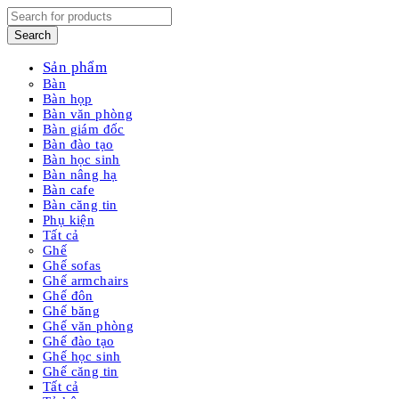
Sản phẩm
Bàn
Bàn họp
Bàn văn phòng
Bàn giám đốc
Bàn đào tạo
Bàn học sinh
Bàn nâng hạ
Bàn cafe
Bàn căng tin
Phụ kiện
Tất cả
Ghế
Ghế sofas
Ghế armchairs
Ghế đôn
Ghế băng
Ghế văn phòng
Ghế đào tạo
Ghế học sinh
Ghế căng tin
Tất cả