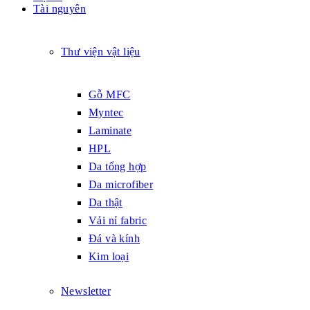
Tài nguyên
Thư viện vật liệu
Gỗ MFC
Myntec
Laminate
HPL
Da tổng hợp
Da microfiber
Da thật
Vải nỉ fabric
Đá và kính
Kim loại
Newsletter