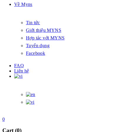
Về Myns
Tin tức
Giới thiệu MYNS
Hợp tác với MYNS
Tuyển dụng
Facebook
FAQ
Liên hệ
0
Cart (0)