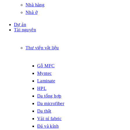
Nhà hàng
Nhà ở
Dự án
Tài nguyên
Thư viện vật liệu
Gỗ MFC
Myntec
Laminate
HPL
Da tổng hợp
Da microfiber
Da thật
Vải nỉ fabric
Đá và kính