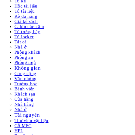
Tủ kệ
Hộc tài liệu
Tủ tài liệu
Kệ đa năng
Giá kệ sách
Cabin cách âm
Tủ trưng bày
Tủ locker
Tất cả
Nhà ở
Phòng khách
Phòng ăn
Phòng ngủ
Không gian
Công cộng
Văn phòng
Trường học
Bệnh viện
Khách sạn
Cửa hàng
Nhà hàng
Nhà ở
Tài nguyên
Thư viện vật liệu
Gỗ MFC
HPL