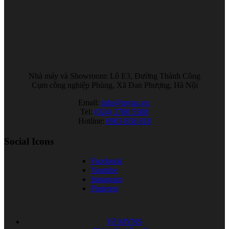
Nhà máy và Showroom: Lô E3, Đường Thành Công
Cụm công nghiệp Phùng, Xã Đan Phượng, Hà Nội
Email:
info@myns.vn
Tel:
(024) 3780 5588
Hotline:
0903 858 818
Social Icons
Facebook
Youtube
Instagram
Pinterest
Về MYNS