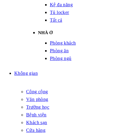
Kệ đa năng
Tủ locker
Tất cả
NHÀ Ở
Phòng khách
Phòng ăn
Phòng ngủ
Không gian
Công cộng
Văn phòng
Trường học
Bệnh viện
Khách sạn
Cửa hàng