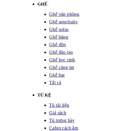
GHẾ
Ghế văn phòng
Ghế armchairs
Ghế sofas
Ghế băng
Ghế đôn
Ghế đào tạo
Ghế học sinh
Ghế căng tin
Ghế bar
Tất cả
TỦ KỆ
Tủ tài liệu
Giá sách
Tủ trưng bày
Cabin cách âm