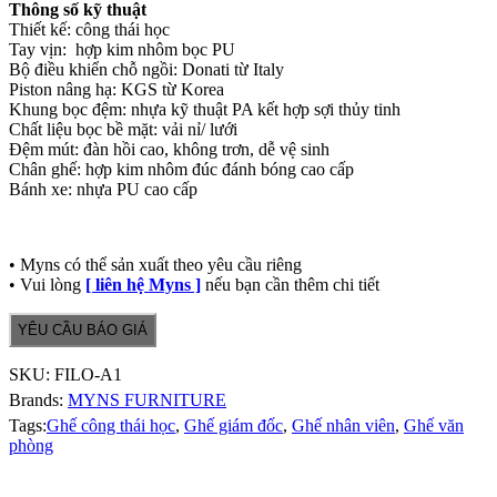
Thông số kỹ thuật
Thiết kế: công thái học
Tay vịn: hợp kim nhôm bọc PU
Bộ điều khiển chỗ ngồi: Donati từ Italy
Piston nâng hạ: KGS từ Korea
Khung bọc đệm: nhựa kỹ thuật PA kết hợp sợi thủy tinh
Chất liệu bọc bề mặt: vải nỉ/ lưới
Đệm mút: đàn hồi cao, không trơn, dễ vệ sinh
Chân ghế: hợp kim nhôm đúc đánh bóng cao cấp
Bánh xe: nhựa PU cao cấp
• Myns có thể sản xuất theo yêu cầu riêng
• Vui lòng
[ liên hệ Myns ]
nếu bạn cần thêm chi tiết
YÊU CẦU BÁO GIÁ
SKU:
FILO-A1
Brands:
MYNS FURNITURE
Tags:
Ghế công thái học
,
Ghế giám đốc
,
Ghế nhân viên
,
Ghế văn
phòng