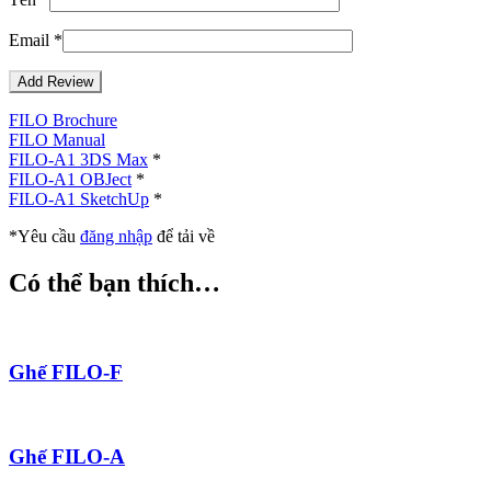
Email
*
FILO Brochure
FILO Manual
FILO-A1 3DS Max
*
FILO-A1 OBJect
*
FILO-A1 SketchUp
*
*Yêu cầu
đăng nhập
để tải về
Có thể bạn thích…
Ghế FILO-F
Ghế FILO-A