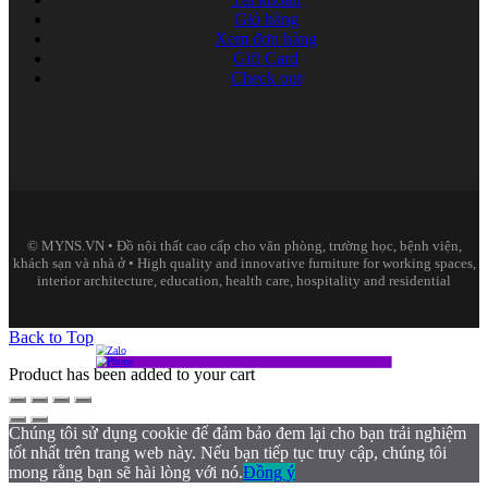
Giỏ hàng
Xem đơn hàng
Gift Card
Check out
© MYNS.VN • Đồ nội thất cao cấp cho văn phòng, trường học, bệnh viện,
khách sạn và nhà ở • High quality and innovative furniture for working spaces,
interior architecture, education, health care, hospitality and residential
Back to Top
Product has been added to your cart
Chúng tôi sử dụng cookie để đảm bảo đem lại cho bạn trải nghiệm
tốt nhất trên trang web này. Nếu bạn tiếp tục truy cập, chúng tôi
mong rằng bạn sẽ hài lòng với nó.
Đồng ý