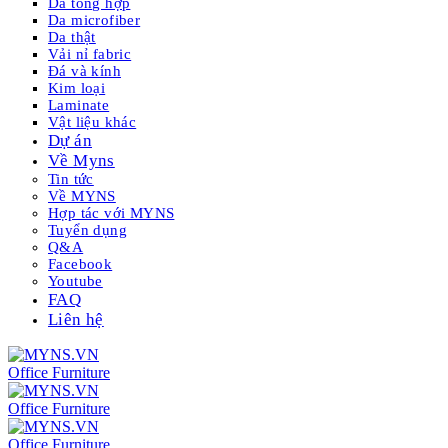
Da tổng hợp
Da microfiber
Da thật
Vải nỉ fabric
Đá và kính
Kim loại
Laminate
Vật liệu khác
Dự án
Về Myns
Tin tức
Về MYNS
Hợp tác với MYNS
Tuyển dụng
Q&A
Facebook
Youtube
FAQ
Liên hệ