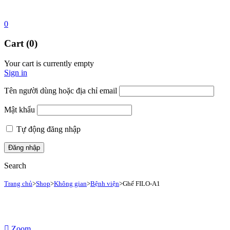
0
Cart (0)
Your cart is currently empty
Sign in
Tên người dùng hoặc địa chỉ email
Mật khẩu
Tự động đăng nhập
Search
Trang chủ
>
Shop
>
Không gian
>
Bệnh viện
>
Ghế FILO-A1
Zoom