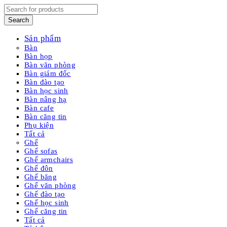
Sản phẩm
Bàn
Bàn họp
Bàn văn phòng
Bàn giám đốc
Bàn đào tạo
Bàn học sinh
Bàn nâng hạ
Bàn cafe
Bàn căng tin
Phụ kiện
Tất cả
Ghế
Ghế sofas
Ghế armchairs
Ghế đôn
Ghế băng
Ghế văn phòng
Ghế đào tạo
Ghế học sinh
Ghế căng tin
Tất cả