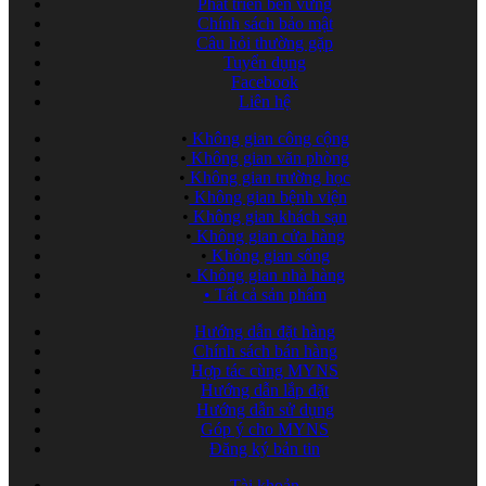
Phát triển bền vững
Chính sách bảo mật
Câu hỏi thường gặp
Tuyển dụng
Facebook
Liên hệ
•
Không gian công cộng
•
Không gian văn phòng
•
Không gian trường học
•
Không gian bệnh viện
•
Không gian khách sạn
•
Không gian cửa hàng
•
Không gian sống
•
Không gian nhà hàng
•
Tất cả sản phẩm
Hướng dẫn đặt hàng
Chính sách bán hàng
Hợp tác cùng MYNS
Hướng dẫn lắp đặt
Hướng dẫn sử dụng
Góp ý cho MYNS
Đăng ký bản tin
Tài khoản