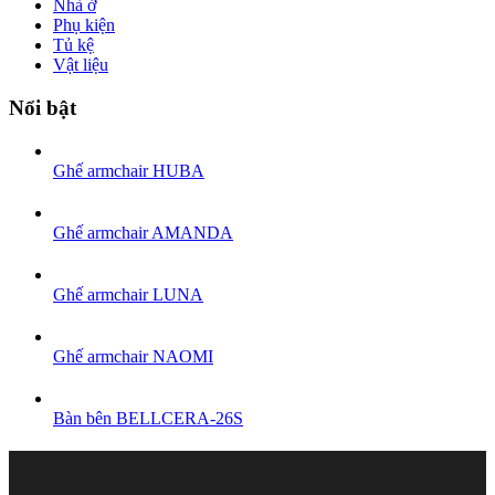
Nhà ở
Phụ kiện
Tủ kệ
Vật liệu
Nổi bật
Ghế armchair HUBA
Ghế armchair AMANDA
Ghế armchair LUNA
Ghế armchair NAOMI
Bàn bên BELLCERA-26S