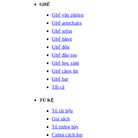
GHẾ
Ghế văn phòng
Ghế armchairs
Ghế sofas
Ghế băng
Ghế đôn
Ghế đào tạo
Ghế học sinh
Ghế căng tin
Ghế bar
Tất cả
TỦ KỆ
Tủ tài liệu
Giá sách
Tủ trưng bày
Cabin cách âm