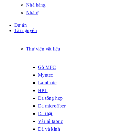
Nhà hàng
Nhà ở
Dự án
Tài nguyên
Thư viện vật liệu
Gỗ MFC
Myntec
Laminate
HPL
Da tổng hợp
Da microfiber
Da thật
Vải nỉ fabric
Đá và kính