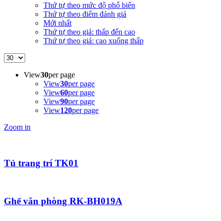
Thứ tự theo mức độ phổ biến
Thứ tự theo điểm đánh giá
Mới nhất
Thứ tự theo giá: thấp đến cao
Thứ tự theo giá: cao xuống thấp
View
30
per page
View
30
per page
View
60
per page
View
90
per page
View
120
per page
Zoom in
Tủ trang trí TK01
Ghế văn phòng RK-BH019A