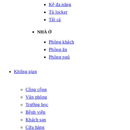
Kệ đa năng
Tủ locker
Tất cả
NHÀ Ở
Phòng khách
Phòng ăn
Phòng ngủ
Không gian
Công cộng
Văn phòng
Trường học
Bệnh viện
Khách sạn
Cửa hàng