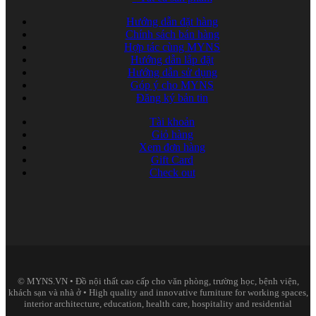
Hướng dẫn đặt hàng
Chính sách bán hàng
Hợp tác cùng MYNS
Hướng dẫn lắp đặt
Hướng dẫn sử dụng
Góp ý cho MYNS
Đăng ký bản tin
Tài khoản
Giỏ hàng
Xem đơn hàng
Gift Card
Check out
© MYNS.VN • Đồ nội thất cao cấp cho văn phòng, trường học, bệnh viện,
khách sạn và nhà ở • High quality and innovative furniture for working spaces,
interior architecture, education, health care, hospitality and residential