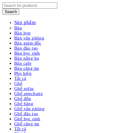
Sản phẩm
Bàn
Bàn họp
Bàn văn phòng
Bàn giám đốc
Bàn đào tạo
Bàn học sinh
Bàn nâng hạ
Bàn cafe
Bàn căng tin
Phụ kiện
Tất cả
Ghế
Ghế sofas
Ghế armchairs
Ghế đôn
Ghế băng
Ghế văn phòng
Ghế đào tạo
Ghế học sinh
Ghế căng tin
Tất cả