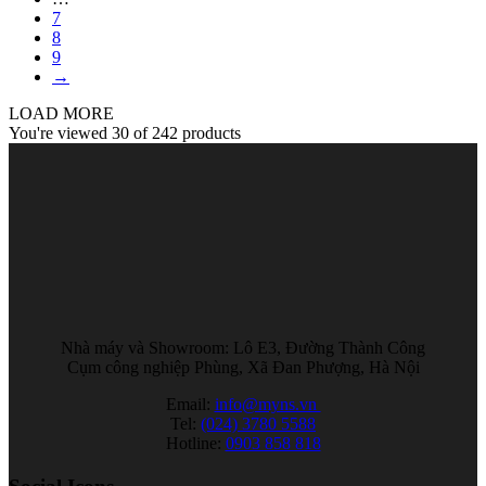
7
8
9
→
LOAD MORE
You're viewed 30 of 242 products
Nhà máy và Showroom: Lô E3, Đường Thành Công
Cụm công nghiệp Phùng, Xã Đan Phượng, Hà Nội
Email:
info@myns.vn
Tel:
(024) 3780 5588
Hotline:
0903 858 818