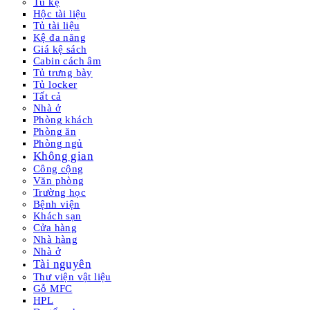
Tủ kệ
Hộc tài liệu
Tủ tài liệu
Kệ đa năng
Giá kệ sách
Cabin cách âm
Tủ trưng bày
Tủ locker
Tất cả
Nhà ở
Phòng khách
Phòng ăn
Phòng ngủ
Không gian
Công cộng
Văn phòng
Trường học
Bệnh viện
Khách sạn
Cửa hàng
Nhà hàng
Nhà ở
Tài nguyên
Thư viện vật liệu
Gỗ MFC
HPL