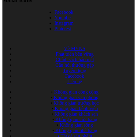
Social Icons
Facebook
Youtube
Instagram
Pinterest
Về MYNS
Phát triển bền vững
Chính sách bảo mật
Câu hỏi thường gặp
Tuyển dụng
Facebook
Liên hệ
•
Không gian công cộng
•
Không gian văn phòng
•
Không gian trường học
•
Không gian bệnh viện
•
Không gian khách sạn
•
Không gian cửa hàng
•
Không gian sống
•
Không gian nhà hàng
•
Tất cả sản phẩm