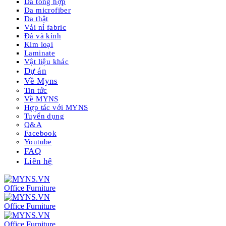
Da tổng hợp
Da microfiber
Da thật
Vải nỉ fabric
Đá và kính
Kim loại
Laminate
Vật liệu khác
Dự án
Về Myns
Tin tức
Về MYNS
Hợp tác với MYNS
Tuyển dụng
Q&A
Facebook
Youtube
FAQ
Liên hệ