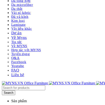
Da tổng hợp
Da microfiber
Da thật
Vải nỉ fabric
Đá và kính
Kim loại
Laminate
Vật liệu khác
Dự án
Về Myns
Tin tức
Về MYNS
Hợp tác với MYNS
Tuyển dụng
Q&A
Facebook
Youtube
FAQ
Liên hệ
Sản phẩm