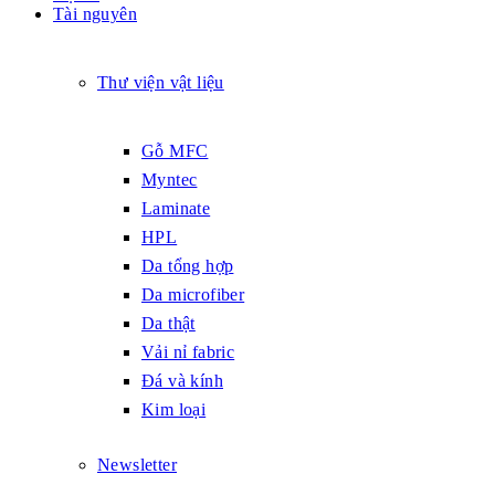
Tài nguyên
Thư viện vật liệu
Gỗ MFC
Myntec
Laminate
HPL
Da tổng hợp
Da microfiber
Da thật
Vải nỉ fabric
Đá và kính
Kim loại
Newsletter