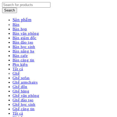
Sản phẩm
Bàn
Bàn họp
Bàn văn phòng
Bàn giám đốc
Bàn đào tạo
Bàn học sinh
Bàn nâng hạ
Bàn cafe
Bàn căng tin
Phụ kiện
Tất cả
Ghế
Ghế sofas
Ghế armchairs
Ghế đôn
Ghế băng
Ghế văn phòng
Ghế đào tạo
Ghế học sinh
Ghế căng tin
Tất cả