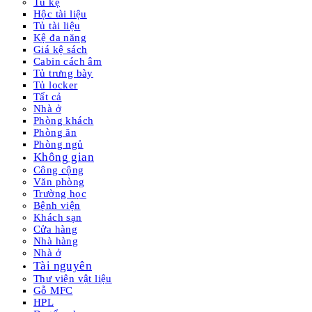
Tủ kệ
Hộc tài liệu
Tủ tài liệu
Kệ đa năng
Giá kệ sách
Cabin cách âm
Tủ trưng bày
Tủ locker
Tất cả
Nhà ở
Phòng khách
Phòng ăn
Phòng ngủ
Không gian
Công cộng
Văn phòng
Trường học
Bệnh viện
Khách sạn
Cửa hàng
Nhà hàng
Nhà ở
Tài nguyên
Thư viện vật liệu
Gỗ MFC
HPL