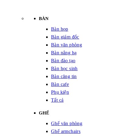
BÀN
Bàn họp
Bàn giám đốc
Bàn văn phòng
Bàn nâng hạ
Bàn đào tạo
Bàn học sinh
Bàn căng tin
Bàn cafe
Phụ kiện
Tất cả
GHẾ
Ghế văn phòng
Ghế armchairs