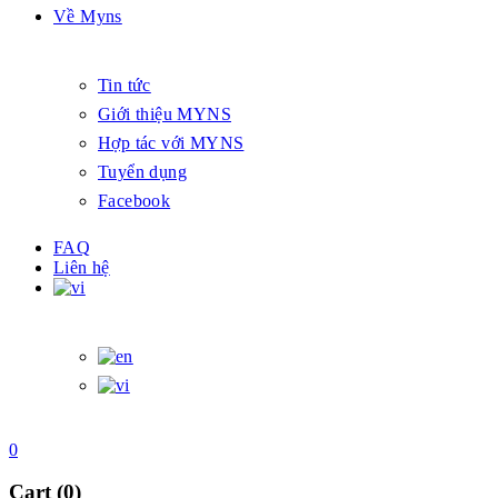
Về Myns
Tin tức
Giới thiệu MYNS
Hợp tác với MYNS
Tuyển dụng
Facebook
FAQ
Liên hệ
0
Cart (0)