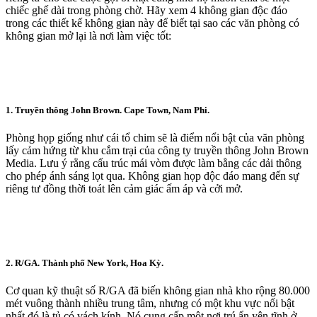
chiếc ghế dài trong phòng chờ. Hãy xem 4 không gian độc đáo
trong các thiết kế không gian này để biết tại sao các văn phòng có
không gian mở lại là nơi làm việc tốt:
1. Truyền thông John Brown. Cape Town, Nam Phi.
Phòng họp giống như cái tổ chim sẽ là điểm nổi bật của văn phòng
lấy cảm hứng từ khu cắm trại của công ty truyền thông John Brown
Media. Lưu ý rằng cấu trúc mái vòm được làm bằng các dải thông
cho phép ánh sáng lọt qua. Không gian họp độc đáo mang đến sự
riêng tư đồng thời toát lên cảm giác ấm áp và cởi mở.
2. R/GA. Thành phố New York, Hoa Kỳ.
Cơ quan kỹ thuật số R/GA đã biến không gian nhà kho rộng 80.000
mét vuông thành nhiều trung tâm, nhưng có một khu vực nổi bật
nhất đó là tủ có vách kính. Nó cung cấp một nơi trú ẩn yên tĩnh ở