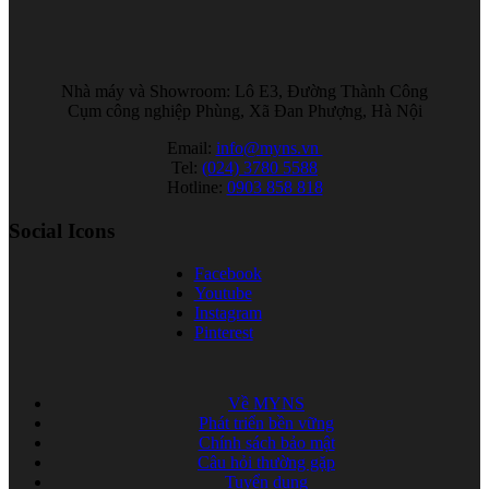
Nhà máy và Showroom: Lô E3, Đường Thành Công
Cụm công nghiệp Phùng, Xã Đan Phượng, Hà Nội
Email:
info@myns.vn
Tel:
(024) 3780 5588
Hotline:
0903 858 818
Social Icons
Facebook
Youtube
Instagram
Pinterest
Về MYNS
Phát triển bền vững
Chính sách bảo mật
Câu hỏi thường gặp
Tuyển dụng