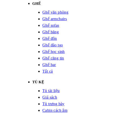
GHẾ
Ghế văn phòng
Ghế armchairs
Ghế sofas
Ghế băng
Ghế đôn
Ghế đào tạo
Ghế học sinh
Ghế căng tin
Ghế bar
Tất cả
TỦ KỆ
Tủ tài liệu
Giá sách
Tủ trưng bày
Cabin cách âm