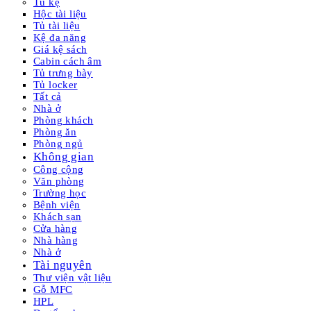
Tủ kệ
Hộc tài liệu
Tủ tài liệu
Kệ đa năng
Giá kệ sách
Cabin cách âm
Tủ trưng bày
Tủ locker
Tất cả
Nhà ở
Phòng khách
Phòng ăn
Phòng ngủ
Không gian
Công cộng
Văn phòng
Trường học
Bệnh viện
Khách sạn
Cửa hàng
Nhà hàng
Nhà ở
Tài nguyên
Thư viện vật liệu
Gỗ MFC
HPL