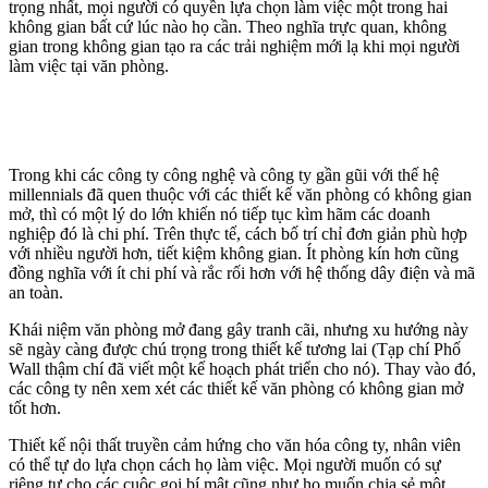
trọng nhất, mọi người có quyền lựa chọn làm việc một trong hai
không gian bất cứ lúc nào họ cần. Theo nghĩa trực quan, không
gian trong không gian tạo ra các trải nghiệm mới lạ khi mọi người
làm việc tại văn phòng.
Trong khi các công ty công nghệ và công ty gần gũi với thế hệ
millennials đã quen thuộc với các thiết kế văn phòng có không gian
mở, thì có một lý do lớn khiến nó tiếp tục kìm hãm các doanh
nghiệp đó là chi phí. Trên thực tế, cách bố trí chỉ đơn giản phù hợp
với nhiều người hơn, tiết kiệm không gian. Ít phòng kín hơn cũng
đồng nghĩa với ít chi phí và rắc rối hơn với hệ thống dây điện và mã
an toàn.
Khái niệm văn phòng mở đang gây tranh cãi, nhưng xu hướng này
sẽ ngày càng được chú trọng trong thiết kế tương lai (Tạp chí Phố
Wall thậm chí đã viết một kế hoạch phát triển cho nó). Thay vào đó,
các công ty nên xem xét các thiết kế văn phòng có không gian mở
tốt hơn.
Thiết kế nội thất truyền cảm hứng cho văn hóa công ty, nhân viên
có thể tự do lựa chọn cách họ làm việc. Mọi người muốn có sự
riêng tư cho các cuộc gọi bí mật cũng như họ muốn chia sẻ một