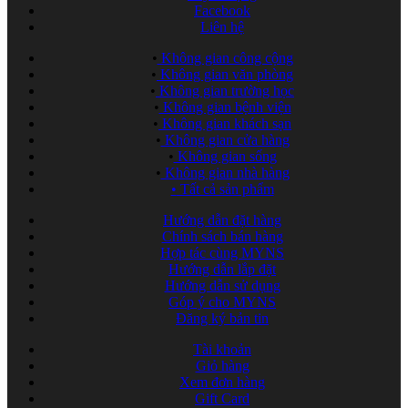
Facebook
Liên hệ
•
Không gian công cộng
•
Không gian văn phòng
•
Không gian trường học
•
Không gian bệnh viện
•
Không gian khách sạn
•
Không gian cửa hàng
•
Không gian sống
•
Không gian nhà hàng
•
Tất cả sản phẩm
Hướng dẫn đặt hàng
Chính sách bán hàng
Hợp tác cùng MYNS
Hướng dẫn lắp đặt
Hướng dẫn sử dụng
Góp ý cho MYNS
Đăng ký bản tin
Tài khoản
Giỏ hàng
Xem đơn hàng
Gift Card