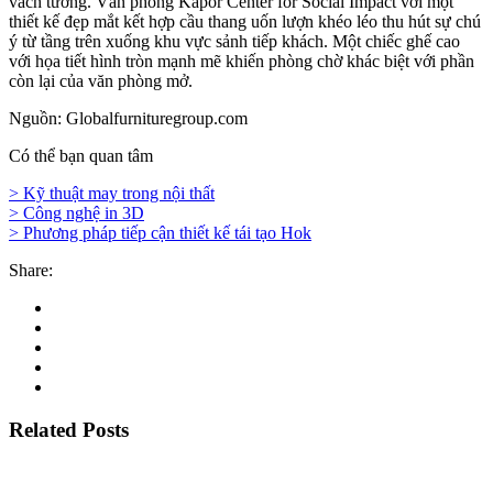
vách tường. Văn phòng Kapor Center for Social Impact với một
thiết kế đẹp mắt kết hợp cầu thang uốn lượn khéo léo thu hút sự chú
ý từ tầng trên xuống khu vực sảnh tiếp khách. Một chiếc ghế cao
với họa tiết hình tròn mạnh mẽ khiến phòng chờ khác biệt với phần
còn lại của văn phòng mở.
Nguồn: Globalfurnituregroup.com
Có thể bạn quan tâm
>
Kỹ thuật may trong nội thất
> Công nghệ in 3D
>
Phương pháp tiếp cận thiết kế tái tạo Hok
Share:
Related Posts