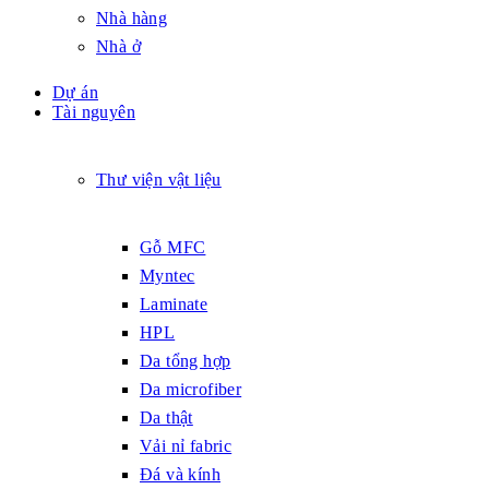
Nhà hàng
Nhà ở
Dự án
Tài nguyên
Thư viện vật liệu
Gỗ MFC
Myntec
Laminate
HPL
Da tổng hợp
Da microfiber
Da thật
Vải nỉ fabric
Đá và kính