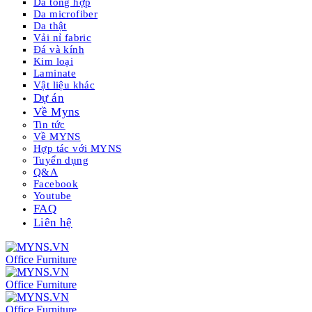
Da tổng hợp
Da microfiber
Da thật
Vải nỉ fabric
Đá và kính
Kim loại
Laminate
Vật liệu khác
Dự án
Về Myns
Tin tức
Về MYNS
Hợp tác với MYNS
Tuyển dụng
Q&A
Facebook
Youtube
FAQ
Liên hệ