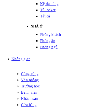
Kệ đa năng
Tủ locker
Tất cả
NHÀ Ở
Phòng khách
Phòng ăn
Phòng ngủ
Không gian
Công cộng
Văn phòng
Trường học
Bệnh viện
Khách sạn
Cửa hàng