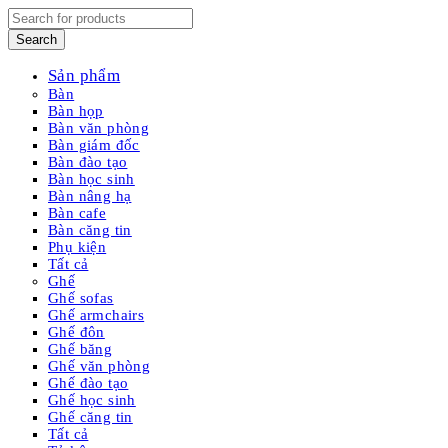
Sản phẩm
Bàn
Bàn họp
Bàn văn phòng
Bàn giám đốc
Bàn đào tạo
Bàn học sinh
Bàn nâng hạ
Bàn cafe
Bàn căng tin
Phụ kiện
Tất cả
Ghế
Ghế sofas
Ghế armchairs
Ghế đôn
Ghế băng
Ghế văn phòng
Ghế đào tạo
Ghế học sinh
Ghế căng tin
Tất cả