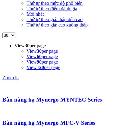
Thứ tự theo mức độ phổ biến
Thứ tự theo điểm đánh giá
Mới nhất
Thứ tự theo giá: thấp đến cao
Thứ tự theo giá: cao xuống thấp
View
30
per page
View
30
per page
View
60
per page
View
90
per page
View
120
per page
Zoom in
Bàn nâng hạ Mynergo MYNTEC Series
Bàn nâng hạ Mynergo MFC-V Series