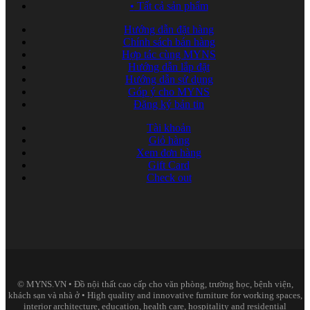
•
Tất cả sản phẩm
Hướng dẫn đặt hàng
Chính sách bán hàng
Hợp tác cùng MYNS
Hướng dẫn lắp đặt
Hướng dẫn sử dụng
Góp ý cho MYNS
Đăng ký bản tin
Tài khoản
Giỏ hàng
Xem đơn hàng
Gift Card
Check out
© MYNS.VN • Đồ nội thất cao cấp cho văn phòng, trường học, bệnh viện,
khách sạn và nhà ở • High quality and innovative furniture for working spaces,
interior architecture, education, health care, hospitality and residential