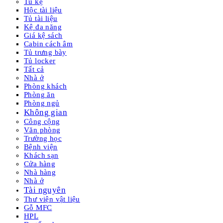
Tủ kệ
Hộc tài liệu
Tủ tài liệu
Kệ đa năng
Giá kệ sách
Cabin cách âm
Tủ trưng bày
Tủ locker
Tất cả
Nhà ở
Phòng khách
Phòng ăn
Phòng ngủ
Không gian
Công cộng
Văn phòng
Trường học
Bệnh viện
Khách sạn
Cửa hàng
Nhà hàng
Nhà ở
Tài nguyên
Thư viện vật liệu
Gỗ MFC
HPL