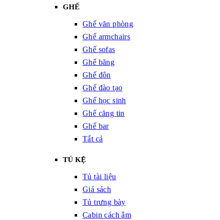
GHẾ
Ghế văn phòng
Ghế armchairs
Ghế sofas
Ghế băng
Ghế đôn
Ghế đào tạo
Ghế học sinh
Ghế căng tin
Ghế bar
Tất cả
TỦ KỆ
Tủ tài liệu
Giá sách
Tủ trưng bày
Cabin cách âm