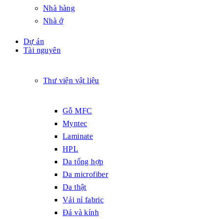
Nhà hàng
Nhà ở
Dự án
Tài nguyên
Thư viện vật liệu
Gỗ MFC
Myntec
Laminate
HPL
Da tổng hợp
Da microfiber
Da thật
Vải nỉ fabric
Đá và kính