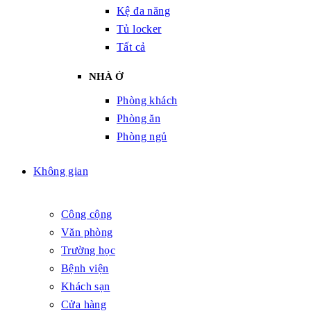
Kệ đa năng
Tủ locker
Tất cả
NHÀ Ở
Phòng khách
Phòng ăn
Phòng ngủ
Không gian
Công cộng
Văn phòng
Trường học
Bệnh viện
Khách sạn
Cửa hàng