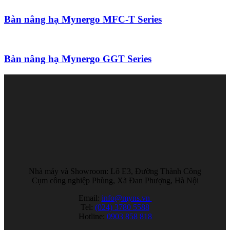
Bàn nâng hạ Mynergo MFC-T Series
Bàn nâng hạ Mynergo GGT Series
Nhà máy và Showroom: Lô E3, Đường Thành Công
Cụm công nghiệp Phùng, Xã Đan Phượng, Hà Nội
Email:
info@myns.vn
Tel:
(024) 3780 5588
Hotline:
0903 858 818