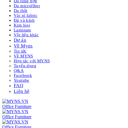
Da tổng hợp
Da microfiber
Da thật
Vải nỉ fabric
Đá và kính
Kim loại
Laminate
Vật liệu khác
Dự án
Về Myns
Tin tức
Về MYNS
Hợp tác với MYNS
Tuyển dụng
Q&A
Facebook
Youtube
FAQ
Liên hệ