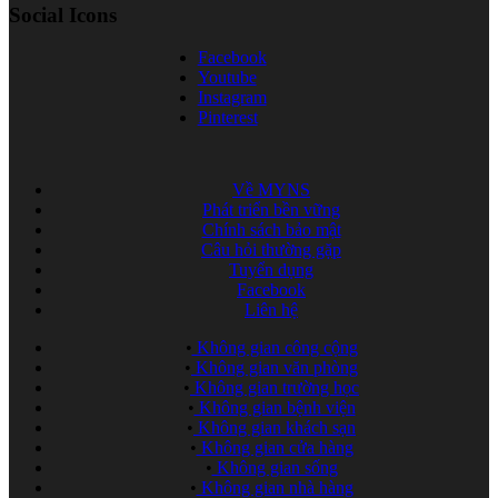
Social Icons
Facebook
Youtube
Instagram
Pinterest
Về MYNS
Phát triển bền vững
Chính sách bảo mật
Câu hỏi thường gặp
Tuyển dụng
Facebook
Liên hệ
•
Không gian công cộng
•
Không gian văn phòng
•
Không gian trường học
•
Không gian bệnh viện
•
Không gian khách sạn
•
Không gian cửa hàng
•
Không gian sống
•
Không gian nhà hàng