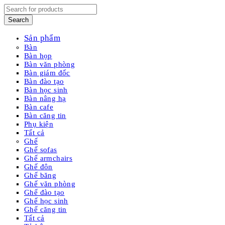
Sản phẩm
Bàn
Bàn họp
Bàn văn phòng
Bàn giám đốc
Bàn đào tạo
Bàn học sinh
Bàn nâng hạ
Bàn cafe
Bàn căng tin
Phụ kiện
Tất cả
Ghế
Ghế sofas
Ghế armchairs
Ghế đôn
Ghế băng
Ghế văn phòng
Ghế đào tạo
Ghế học sinh
Ghế căng tin
Tất cả