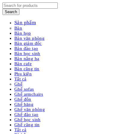
Sản phẩm
Bàn
Bàn họp
Bàn văn phòng
Bàn giám đốc
Bàn đào tạo
Bàn học sinh
Bàn nâng hạ
Bàn cafe
Bàn căng tin
Phụ kiện
Tất cả
Ghế
Ghế sofas
Ghế armchairs
Ghế đôn
Ghế băng
Ghế văn phòng
Ghế đào tạo
Ghế học sinh
Ghế căng tin
Tất cả