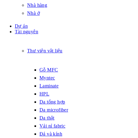
Nhà hàng
Nhà ở
Dự án
Tài nguyên
Thư viện vật liệu
Gỗ MFC
Myntec
Laminate
HPL
Da tổng hợp
Da microfiber
Da thật
Vải nỉ fabric
Đá và kính