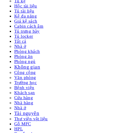
Tủ kệ
Hộc tài liệu
Tủ tài liệu
Kệ đa năng
Giá kệ sách
Cabin cách âm
Tủ trưng bày
Tủ locker
Tất cả
Nhà ở
Phòng khách
Phòng ăn
Phòng ngủ
Không gian
Công cộng
Văn phòng
Trường học
Bệnh viện
Khách sạn
Cửa hàng
Nhà hàng
Nhà ở
Tài nguyên
Thư viện vật liệu
Gỗ MFC
HPL