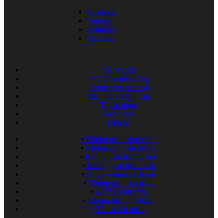
Facebook
Youtube
Instagram
Pinterest
Về MYNS
Phát triển bền vững
Chính sách bảo mật
Câu hỏi thường gặp
Tuyển dụng
Facebook
Liên hệ
•
Không gian công cộng
•
Không gian văn phòng
•
Không gian trường học
•
Không gian bệnh viện
•
Không gian khách sạn
•
Không gian cửa hàng
•
Không gian sống
•
Không gian nhà hàng
•
Tất cả sản phẩm