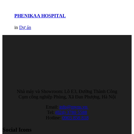
PHENIKAA HOSPITAL
in
Dự án
Nhà máy và Showroom: Lô E3, Đường Thành Công
Cụm công nghiệp Phùng, Xã Đan Phượng, Hà Nội
Email:
info@myns.vn
Tel:
(024) 3780 5588
Hotline:
0903 858 818
Social Icons