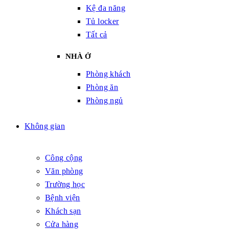
Kệ đa năng
Tủ locker
Tất cả
NHÀ Ở
Phòng khách
Phòng ăn
Phòng ngủ
Không gian
Công cộng
Văn phòng
Trường học
Bệnh viện
Khách sạn
Cửa hàng