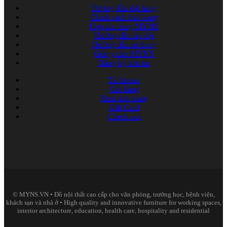
Hướng dẫn đặt hàng
Chính sách bán hàng
Hợp tác cùng MYNS
Hướng dẫn lắp đặt
Hướng dẫn sử dụng
Góp ý cho MYNS
Đăng ký bản tin
Tài khoản
Giỏ hàng
Xem đơn hàng
Gift Card
Check out
© MYNS.VN • Đồ nội thất cao cấp cho văn phòng, trường học, bệnh viện,
khách sạn và nhà ở • High quality and innovative furniture for working spaces,
interior architecture, education, health care, hospitality and residential