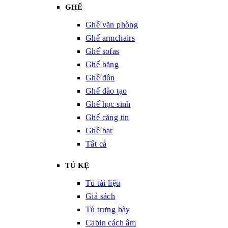
GHẾ
Ghế văn phòng
Ghế armchairs
Ghế sofas
Ghế băng
Ghế đôn
Ghế đào tạo
Ghế học sinh
Ghế căng tin
Ghế bar
Tất cả
TỦ KỆ
Tủ tài liệu
Giá sách
Tủ trưng bày
Cabin cách âm