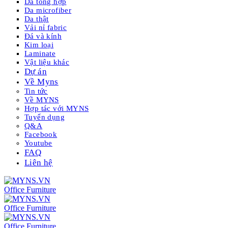
Da tổng hợp
Da microfiber
Da thật
Vải nỉ fabric
Đá và kính
Kim loại
Laminate
Vật liệu khác
Dự án
Về Myns
Tin tức
Về MYNS
Hợp tác với MYNS
Tuyển dụng
Q&A
Facebook
Youtube
FAQ
Liên hệ