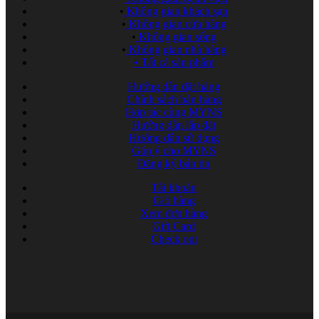
•
Không gian khách sạn
•
Không gian cửa hàng
•
Không gian sống
•
Không gian nhà hàng
•
Tất cả sản phẩm
Hướng dẫn đặt hàng
Chính sách bán hàng
Hợp tác cùng MYNS
Hướng dẫn lắp đặt
Hướng dẫn sử dụng
Góp ý cho MYNS
Đăng ký bản tin
Tài khoản
Giỏ hàng
Xem đơn hàng
Gift Card
Check out