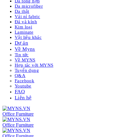
Da tổng hợp
Da microfiber
Da thật
Vải nỉ fabric
Đá và kính
Kim loại
Laminate
Vật liệu khác
Dự án
Về Myns
Tin tức
Về MYNS
Hợp tác với MYNS
Tuyển dụng
Q&A
Facebook
Youtube
FAQ
Liên hệ