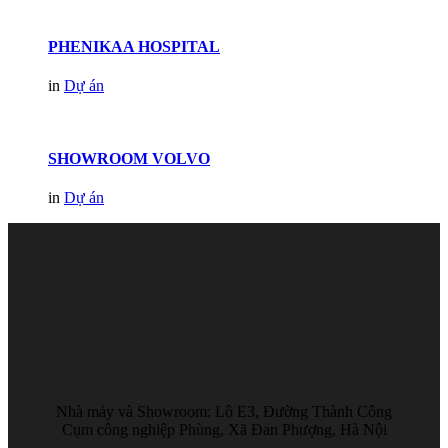
PHENIKAA HOSPITAL
in
Dự án
SHOWROOM VOLVO
in
Dự án
Nhà máy và Showroom: Lô E3, Đường Thành Công
Cụm công nghiệp Phùng, Xã Đan Phượng, Hà Nội