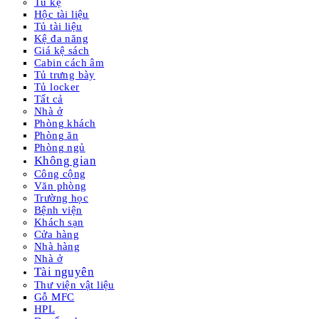
Tủ kệ
Hộc tài liệu
Tủ tài liệu
Kệ đa năng
Giá kệ sách
Cabin cách âm
Tủ trưng bày
Tủ locker
Tất cả
Nhà ở
Phòng khách
Phòng ăn
Phòng ngủ
Không gian
Công cộng
Văn phòng
Trường học
Bệnh viện
Khách sạn
Cửa hàng
Nhà hàng
Nhà ở
Tài nguyên
Thư viện vật liệu
Gỗ MFC
HPL