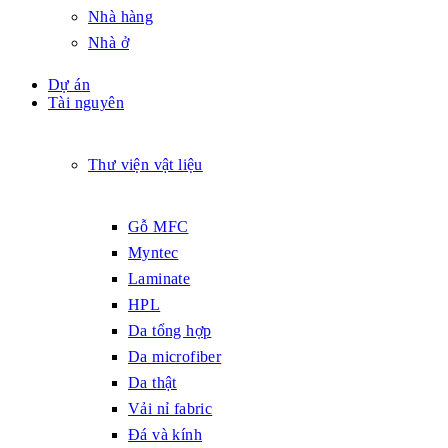
Nhà hàng
Nhà ở
Dự án
Tài nguyên
Thư viện vật liệu
Gỗ MFC
Myntec
Laminate
HPL
Da tổng hợp
Da microfiber
Da thật
Vải nỉ fabric
Đá và kính