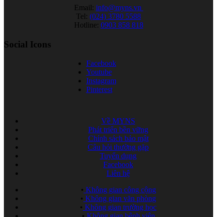
Email:
info@myns.vn
Tel:
(024) 3780 5588
Hotline:
0903 858 818
Social Icons
Facebook
Youtube
Instagram
Pinterest
Về MYNS
Phát triển bền vững
Chính sách bảo mật
Câu hỏi thường gặp
Tuyển dụng
Facebook
Liên hệ
•
Không gian công cộng
•
Không gian văn phòng
•
Không gian trường học
•
Không gian bệnh viện