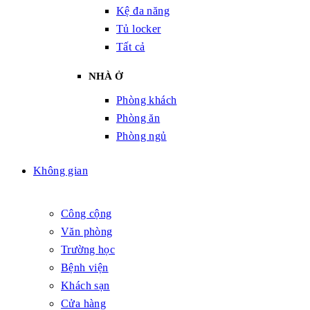
Kệ đa năng
Tủ locker
Tất cả
NHÀ Ở
Phòng khách
Phòng ăn
Phòng ngủ
Không gian
Công cộng
Văn phòng
Trường học
Bệnh viện
Khách sạn
Cửa hàng