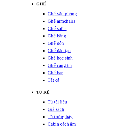
GHẾ
Ghế văn phòng
Ghế armchairs
Ghế sofas
Ghế băng
Ghế đôn
Ghế đào tạo
Ghế học sinh
Ghế căng tin
Ghế bar
Tất cả
TỦ KỆ
Tủ tài liệu
Giá sách
Tủ trưng bày
Cabin cách âm